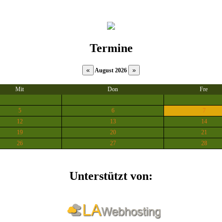
Termine
August 2026
Mit
Don
Fre
5
6
7
12
13
14
19
20
21
26
27
28
Unterstützt von: